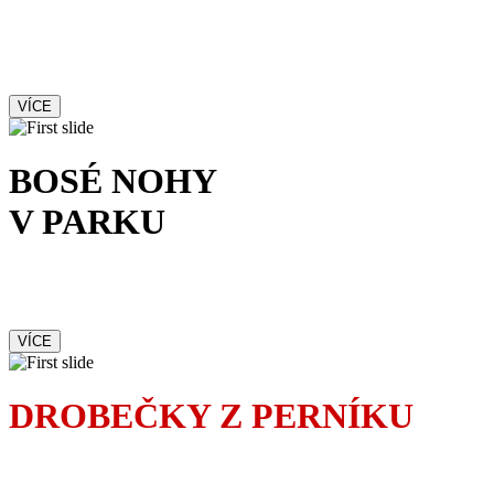
Francouzská komedie
s kriminální příchutí
VÍCE
BOSÉ NOHY
V PARKU
Romantická komedie
nejen o lásce
VÍCE
DROBEČKY Z PERNÍKU
Dojemná komedie
inspirovaná skutečným příběhem