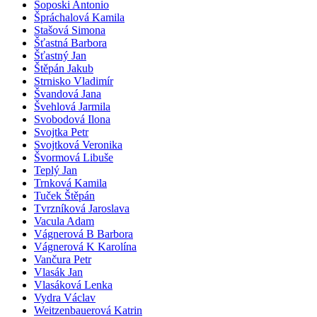
Šoposki Antonio
Špráchalová Kamila
Stašová Simona
Šťastná Barbora
Šťastný Jan
Štěpán Jakub
Strnisko Vladimír
Švandová Jana
Švehlová Jarmila
Svobodová Ilona
Svojtka Petr
Svojtková Veronika
Švormová Libuše
Teplý Jan
Trnková Kamila
Tuček Štěpán
Tvrzníková Jaroslava
Vacula Adam
Vágnerová B Barbora
Vágnerová K Karolína
Vančura Petr
Vlasák Jan
Vlasáková Lenka
Vydra Václav
Weitzenbauerová Katrin