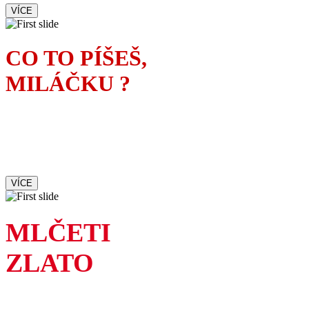
VÍCE
CO TO PÍŠEŠ,
MILÁČKU ?
Manželka spisovatele tuší,
kdo je ženskou inspirací
jeho nového románu
VÍCE
MLČETI
ZLATO
Ne každá pravda je hezká,