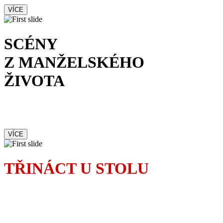
VÍCE
SCÉNY
Z MANŽELSKÉHO
ŽIVOTA
Od prvotního okouzlení
po brutální rvačku
VÍCE
TŘINÁCT U STOLU
Pověrčivá Madeleine
dokonale zamotá osudy
pozvaných hostů