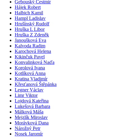
Gebouský Čestmír
Hájek Robert
Halbich Kamil
Hampl Ladislav
Hrušínský Rudolf
Hruška L Libor
Hruška Z Zdeněk
Janoušková Eva
Kalvoda Radim
Karochová Helena
Kikinčuk Pavel
Konvalinková Naďa
Korolová Ivana
Kotlíková Anna
Kratina Vladimír
Křesťanová Štěpánka
Legner Václav
Limr Viktor
Lojdová Kateřina
Lukešová Barbara
Málková Máša
Mejzlík Miroslav
Morávková Dana
Nárožný Petr
Nosek Jaromír