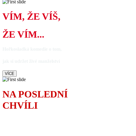
VÍM, ŽE VÍŠ,
ŽE VÍM...
Hořkosladká komedie o tom,
jak si udržet živé manželství
VÍCE
NA POSLEDNÍ
CHVÍLI
S anglickým humorem
řeší povedený tatínek