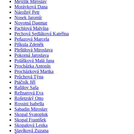
Mejzlík Miroslav
Morávková Dana
Nárožný Petr
Nosek Jaromír
Novotná Dagmar
Pachlová Malvína
Pechová Sedláková Kateřina
Peňazová Marcela
Piškula Zdeněk
Pleštilová Miroslava
Pokorná Jaroslava
Polášková Malá Jana
Procházka Antonín
Procházková Marika
Průchová Týna
Ptáčník Jiří
Rašilov Saša
Režnarová Eva
Rošetzský Otto
Rossini Isabella
Sabadin Miroslav
Skopal Svatopluk
Skopal František
Skopalová Lenka
Slavíková Zuzana