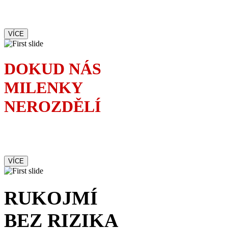
Francouzská komedie,
ve které se lže jako o závod
VÍCE
DOKUD NÁS
MILENKY
NEROZDĚLÍ
Kolik milenek je zapotřebí
ke zkáze jednoho manželství
VÍCE
RUKOJMÍ
BEZ RIZIKA