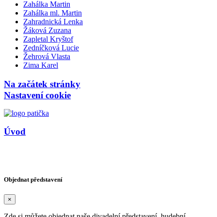
Zahálka Martin
Zahálka ml. Martin
Zahradnická Lenka
Žáková Zuzana
Zapletal Kryštof
Zedníčková Lucie
Žehrová Vlasta
Zima Karel
Na začátek stránky
Nastavení cookie
Úvod
Copyright © Agentura HARLEKÝN 2026
Design reklama-az.cz
/
Vytvořil: devboys.cz
Objednat představení
×
Zde si můžete objednat naše divadelní představení, hudební