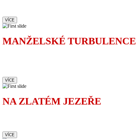
tak proč s ní chodit ven
VÍCE
MANŽELSKÉ TURBULENCE
Největší turbulence nezažijete
v letadle, ale doma v ložnici.
Zvlášť když žijete s pojicajtem.
VÍCE
NA ZLATÉM JEZEŘE
Romantická komedie
upřímně dojímá i baví
VÍCE