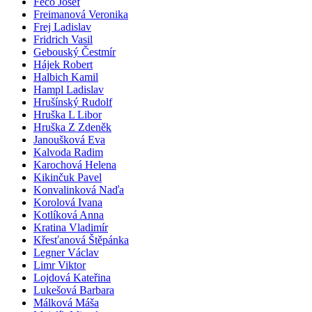
Fečo Josef
Freimanová Veronika
Frej Ladislav
Fridrich Vasil
Gebouský Čestmír
Hájek Robert
Halbich Kamil
Hampl Ladislav
Hrušínský Rudolf
Hruška L Libor
Hruška Z Zdeněk
Janoušková Eva
Kalvoda Radim
Karochová Helena
Kikinčuk Pavel
Konvalinková Naďa
Korolová Ivana
Kotlíková Anna
Kratina Vladimír
Křesťanová Štěpánka
Legner Václav
Limr Viktor
Lojdová Kateřina
Lukešová Barbara
Málková Máša