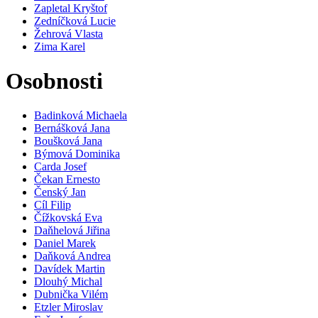
Zapletal Kryštof
Zedníčková Lucie
Žehrová Vlasta
Zima Karel
Osobnosti
Badinková Michaela
Bernášková Jana
Boušková Jana
Býmová Dominika
Carda Josef
Čekan Ernesto
Čenský Jan
Cíl Filip
Čížkovská Eva
Daňhelová Jiřina
Daniel Marek
Daňková Andrea
Davídek Martin
Dlouhý Michal
Dubnička Vilém
Etzler Miroslav