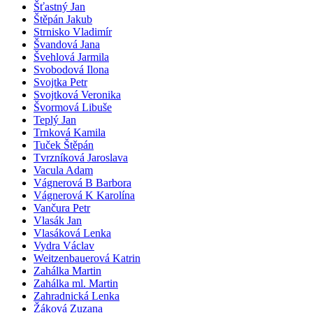
Šťastný Jan
Štěpán Jakub
Strnisko Vladimír
Švandová Jana
Švehlová Jarmila
Svobodová Ilona
Svojtka Petr
Svojtková Veronika
Švormová Libuše
Teplý Jan
Trnková Kamila
Tuček Štěpán
Tvrzníková Jaroslava
Vacula Adam
Vágnerová B Barbora
Vágnerová K Karolína
Vančura Petr
Vlasák Jan
Vlasáková Lenka
Vydra Václav
Weitzenbauerová Katrin
Zahálka Martin
Zahálka ml. Martin
Zahradnická Lenka
Žáková Zuzana