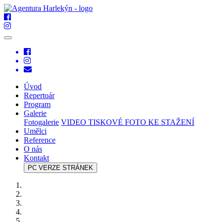
Úvod
Repertoár
Program
Galerie
Fotogalerie
VIDEO
TISKOVÉ FOTO KE STAŽENÍ
Umělci
Reference
O nás
Kontakt
PC VERZE STRÁNEK