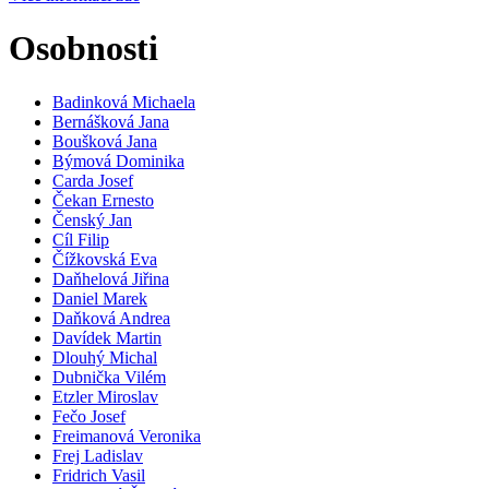
Osobnosti
Badinková Michaela
Bernášková Jana
Boušková Jana
Býmová Dominika
Carda Josef
Čekan Ernesto
Čenský Jan
Cíl Filip
Čížkovská Eva
Daňhelová Jiřina
Daniel Marek
Daňková Andrea
Davídek Martin
Dlouhý Michal
Dubnička Vilém
Etzler Miroslav
Fečo Josef
Freimanová Veronika
Frej Ladislav
Fridrich Vasil