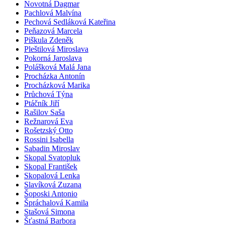
Novotná Dagmar
Pachlová Malvína
Pechová Sedláková Kateřina
Peňazová Marcela
Piškula Zdeněk
Pleštilová Miroslava
Pokorná Jaroslava
Polášková Malá Jana
Procházka Antonín
Procházková Marika
Průchová Týna
Ptáčník Jiří
Rašilov Saša
Režnarová Eva
Rošetzský Otto
Rossini Isabella
Sabadin Miroslav
Skopal Svatopluk
Skopal František
Skopalová Lenka
Slavíková Zuzana
Šoposki Antonio
Špráchalová Kamila
Stašová Simona
Šťastná Barbora