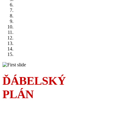
ĎÁBELSKÝ
PLÁN
Sousedská válka
a čím dál rafinovanější
podfukářské intriky