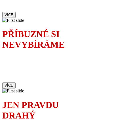
velký malér
VÍCE
PŘÍBUZNÉ SI
NEVYBÍRÁME
Rodinnou oslavu
dokonale okoření příchod
mladé vyzývavé sekretářky.
Čí je to milenka?
VÍCE
JEN PRAVDU
DRAHÝ