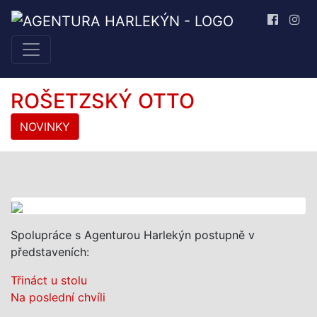
ROŠETZSKÝ OTTO
NOVINKY
Spolupráce s Agenturou Harlekýn postupně v
představeních:
Třináct u stolu
Na poslední chvíli