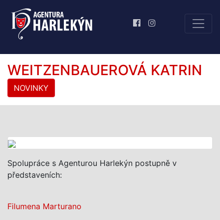
WEITZENBAUEROVÁ KATRIN
NOVINKY
Spolupráce s Agenturou Harlekýn postupně v
představeních:
Filumena Marturano