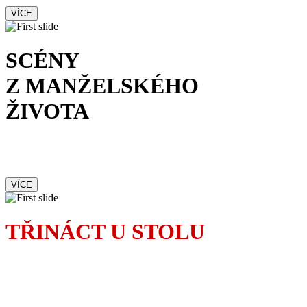
VÍCE
SCÉNY
Z MANŽELSKÉHO
ŽIVOTA
Od prvotního okouzlení
po brutální rvačku
VÍCE
TŘINÁCT U STOLU
Pověrčivá Madeleine
dokonale zamotá osudy
pozvaných hostů