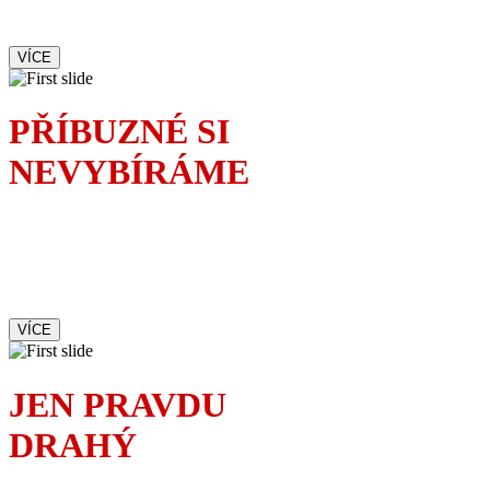
velký malér
VÍCE
PŘÍBUZNÉ SI
NEVYBÍRÁME
Rodinnou oslavu
dokonale okoření příchod
mladé vyzývavé sekretářky.
Čí je to milenka?
VÍCE
JEN PRAVDU
DRAHÝ