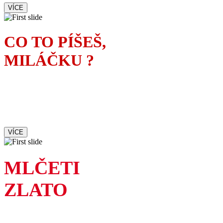
VÍCE
CO TO PÍŠEŠ,
MILÁČKU ?
Manželka spisovatele tuší,
kdo je ženskou inspirací
jeho nového románu
VÍCE
MLČETI
ZLATO
Ne každá pravda je hezká,