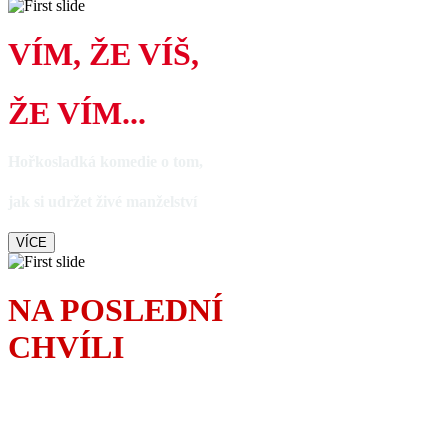
VÍM, ŽE VÍŠ,
ŽE VÍM...
Hořkosladká komedie o tom,
jak si udržet živé manželství
VÍCE
NA POSLEDNÍ
CHVÍLI
S anglickým humorem
řeší povedený tatínek