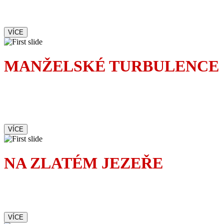
tak proč s ní chodit ven
VÍCE
MANŽELSKÉ TURBULENCE
Největší turbulence nezažijete
v letadle, ale doma v ložnici.
Zvlášť když žijete s pojicajtem.
VÍCE
NA ZLATÉM JEZEŘE
Romantická komedie
upřímně dojímá i baví
VÍCE