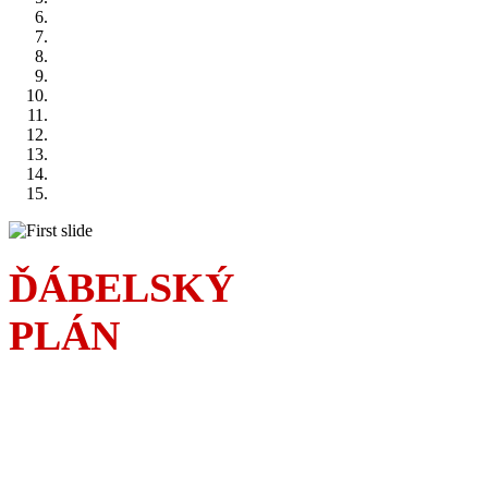
ĎÁBELSKÝ
PLÁN
Sousedská válka
a čím dál rafinovanější
podfukářské intriky