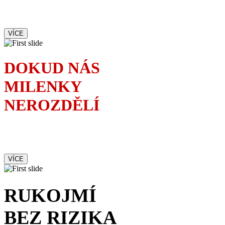
Francouzská komedie,
ve které se lže jako o závod
VÍCE
DOKUD NÁS
MILENKY
NEROZDĚLÍ
Kolik milenek je zapotřebí
ke zkáze jednoho manželství
VÍCE
RUKOJMÍ
BEZ RIZIKA