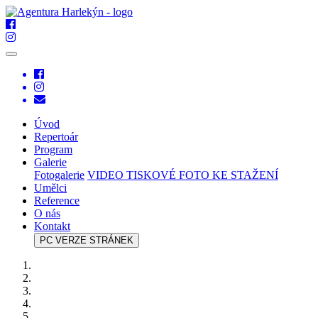
Úvod
Repertoár
Program
Galerie
Fotogalerie
VIDEO
TISKOVÉ FOTO KE STAŽENÍ
Umělci
Reference
O nás
Kontakt
PC VERZE STRÁNEK